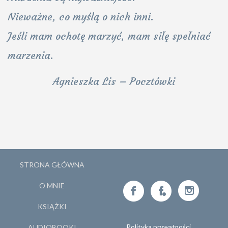
Nieważne, co myślą o nich inni.
Jeśli mam ochotę marzyć, mam siłę spełniać
marzenia.
Agnieszka Lis – Pocztówki
STRONA GŁÓWNA
O MNIE
KSIĄŻKI
AUDIOBOOKI
Polityka prywatności