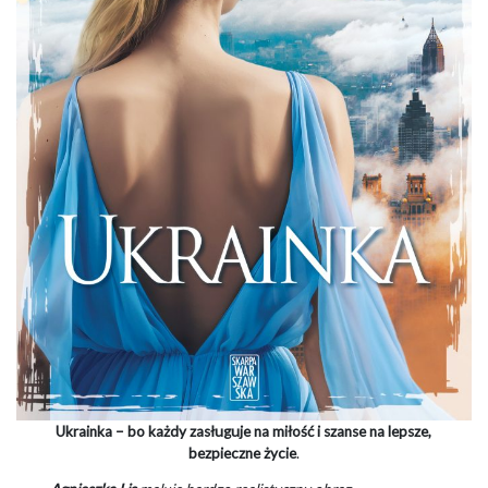
Ukrainka
– bo każdy zasługuje na miłość i szanse na lepsze,
bezpieczne życie
.