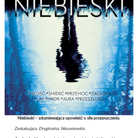
Niebieski
– zdumiewająca opowieść o sile przeznaczenia
.
Zaskakująca. Oryginalna. Niesamowita.