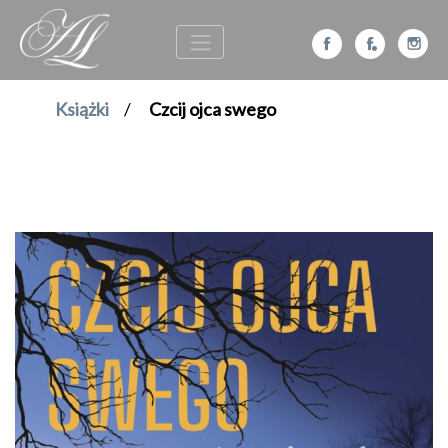
Książki
/
Czcij ojca swego