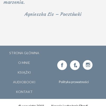
marzenia.
Agnieszka Lis – Pocztówki
STRONA GŁÓWNA
O MNIE
KSIĄŻKI
AUDIOBOOKI
Polityka prywatności
KONTAKT
© copyright 2019
Kreacja i wdrożenie Efendi