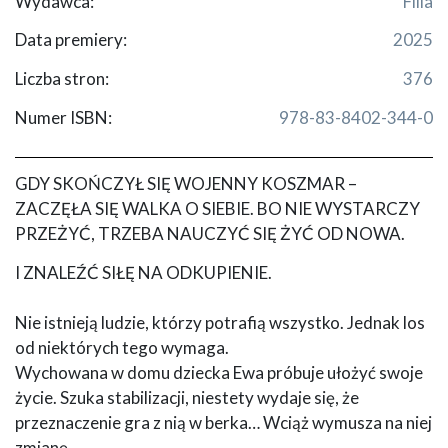
Wydawca:
Filia
Data premiery:
2025
Liczba stron:
376
Numer ISBN:
978-83-8402-344-0
GDY SKOŃCZYŁ SIĘ WOJENNY KOSZMAR –
ZACZĘŁA SIĘ WALKA O SIEBIE. BO NIE WYSTARCZY
PRZEŻYĆ, TRZEBA NAUCZYĆ SIĘ ŻYĆ OD NOWA.
I ZNALEŹĆ SIŁĘ NA ODKUPIENIE.
Nie istnieją ludzie, którzy potrafią wszystko. Jednak los
od niektórych tego wymaga.
Wychowana w domu dziecka Ewa próbuje ułożyć swoje
życie. Szuka stabilizacji, niestety wydaje się, że
przeznaczenie gra z nią w berka… Wciąż wymusza na niej
zmianę.