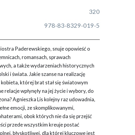
320
978-83-8329-019-5
siostra Paderewskiego, snuje opowieść o
jemnicach, romansach, sprawach
iwych, a także wydarzeniach historycznych
ski i świata. Jakie szanse na realizację
 kobieta, której brat stał się światowym
 relacje wpłynęły na jej życie i wybory, do
ona? Agnieszka Lis kolejny raz udowadnia,
ełne emocji, ze skomplikowanymi,
aterami, obok których nie da się przejść
eści przede wszystkim kreuje postać
olnej, błyskotliwej, dla której kluczowe jest