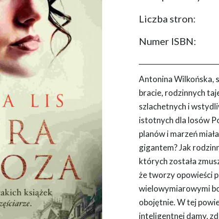
Liczba stron:
Numer ISBN:
Antonina Wilkońska, 
bracie, rodzinnych ta
szlachetnych i wstydl
istotnych dla losów Pol
planów i marzeń miała
gigantem? Jak rodzinne
których została zmusz
że tworzy opowieści p
wielowymiarowymi boh
obojętnie. W tej powi
inteligentnej damy, zd