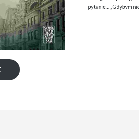
pytanie… „Gdybym nie 
Z