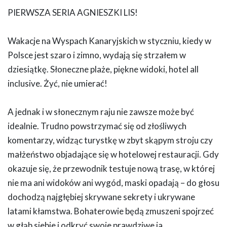
PIERWSZA SERIA AGNIESZKI LIS!
Wakacje na Wyspach Kanaryjskich w styczniu, kiedy w
Polsce jest szaro i zimno, wydają się strzałem w
dziesiątkę. Słoneczne plaże, piękne widoki, hotel all
inclusive. Żyć, nie umierać!
A jednak i w słonecznym raju nie zawsze może być
idealnie. Trudno powstrzymać się od złośliwych
komentarzy, widząc turystkę w zbyt skąpym stroju czy
małżeństwo objadające się w hotelowej restauracji. Gdy
okazuje się, że przewodnik testuje nową trasę, w której
nie ma ani widoków ani wygód, maski opadają – do głosu
dochodzą najgłębiej skrywane sekrety i ukrywane
latami kłamstwa. Bohaterowie będą zmuszeni spojrzeć
w głąb siebie i odkryć swoje prawdziwe ja.